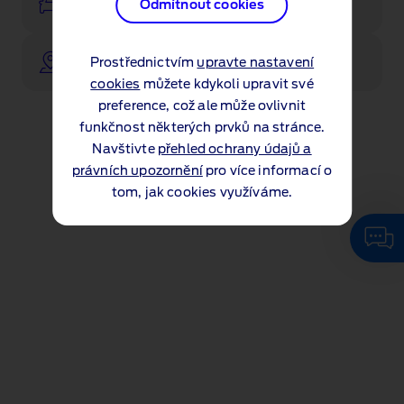
Skladové vozy
Odmítnout cookies
Najít prodejce a servis
Prostřednictvím
upravte nastavení
cookies
můžete kdykoli upravit své
preference, což ale může ovlivnit
funkčnost některých prvků na stránce.
Navštivte
přehled ochrany údajů a
právních upozornění
pro více informací o
tom, jak cookies využíváme.