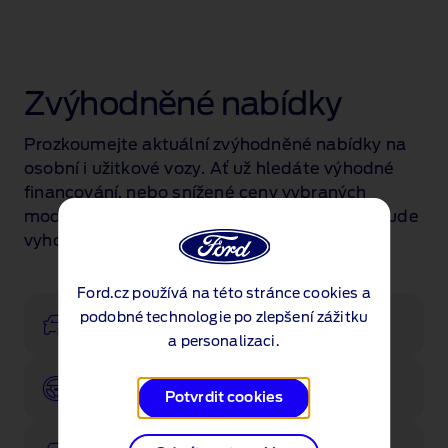
Zvýhodněné nabídky
Prozkoumejte aktuální zvýhodněné nabídky na
osobní i užitkové vozy. Ať už hledáte výhodné
financování, nebo snížené ceny vybraných
modelů, určitě najdete nabídku, která vám bude
vyhovovat.
Ford.cz používá na této stránce cookies a
podobné technologie po zlepšení zážitku
Konfigurovat
a personalizaci.
Zarezervujte si testovací jízdu
Potvrdit cookies