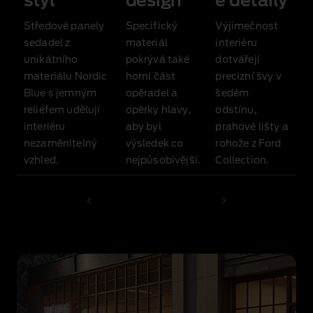
styl
design
é detaily
Středové panely
Specifický
Výjimečnost
sedadel z
materiál
interiéru
unikátního
pokrývá také
dotvářejí
materiálu Nordic
horní část
precizní švy v
Blue s jemným
opěradel a
šedém
reliéfem udělují
opěrky hlavy,
odstínu,
interiéru
aby byl
prahové lišty a
nezaměnitelný
výsledek co
rohože z Ford
vzhled.
nejpůsobivější.
Collection.