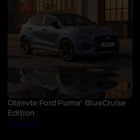
Objevte Ford Puma
®
BlueCruise
Edition
Zvolte benzín