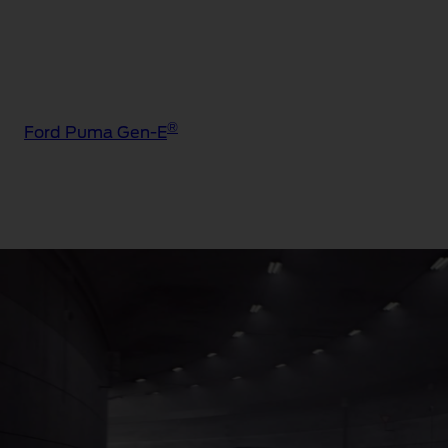
®
Ford Puma Gen-E
®
Ford Puma Gen-E
BlueCruise Edition