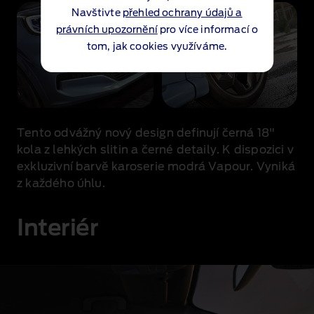
Navštivte
přehled ochrany údajů a
právních upozornění
pro více informací o
tom, jak cookies využíváme.
Tento odvážný nový design definují černá 18"
kola z lehkých slitin a černé detaily. K dispozici v
exkluzivní barvě karoserie modrá Vapour. Vyniká
z každého úhlu.
Interiér