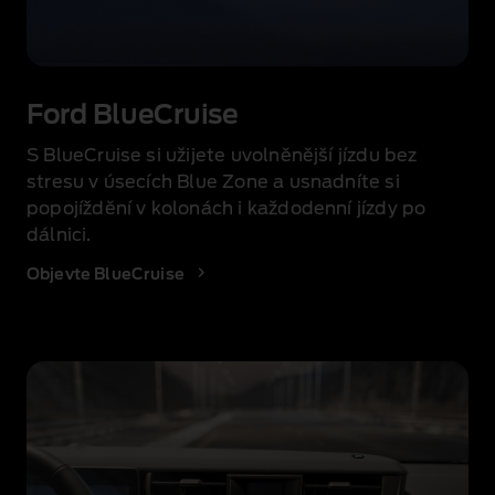
Řidič
Fordu
Ford BlueCruise
Puma
Gen-
S BlueCruise si užijete uvolněnější jízdu bez
E
stresu v úsecích Blue Zone a usnadníte si
BlueCruise
Edition
popojíždění v kolonách i každodenní jízdy po
testuje
dálnici.
funkci
BlueCruise.
Objevte BlueCruise