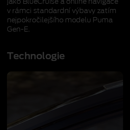
jako BlueCruise a online navigace
vlhkým
betonovým
v rámci standardní výbavy zatím
tunelem.
nejpokročilejšího modelu Puma
Gen‑E.
Technologie