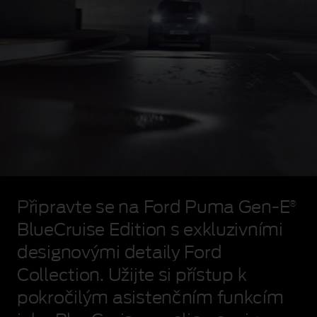
Modrý
vůz
Připravte se na Ford Puma Gen‑E
®
limitované
edice
BlueCruise
Edition s exkluzivními
Puma
designovými detaily Ford
Gen-
E
Collection. Užijte si přístup k
projíždějící
slabě
pokročilým asistenčním funkcím
osvětleným,