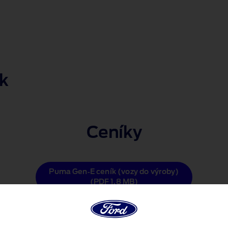
k
Ceníky
Puma Gen‑E ceník (vozy do výroby)
(PDF 1.8 MB)
Puma Gen‑E ceník (skladové vozy)