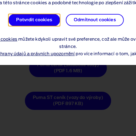
a této stránce cookies a podobné technologie po zlepšení zážitk
(PDF 1.5 MB)
Potvrdit cookies
Odmítnout cookies
Puma ceník (vozy do výroby)
(PDF 2.2 MB)
 cookies
můžete kdykoli upravit své preference, což ale může ov
stránce.
chrany údajů a právních upozornění
pro více informací o tom, j
Puma ceník (skladové vozy)
(PDF 1.6 MB)
Puma ST ceník (vozy do výroby)
(PDF 897 KB)