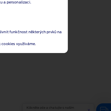
u a personalizaci.
livnit funkčnost některých prvků na
ak cookies využíváme.
Klikněte zde a chatujte s naším