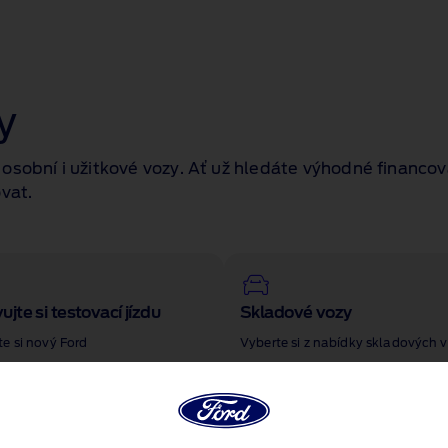
y
sobní i užitkové vozy. Ať už hledáte výhodné financo
vat.
ujte si testovací jízdu
Skladové vozy
e si nový Ford
Vyberte si z nabídky skladových 