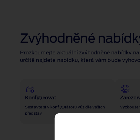
Zvýhodněné nabídk
Prozkoumejte aktuální zvýhodněné nabídky na o
určitě najdete nabídku, která vám bude vyhovo
Konfigurovat
Zarezerv
Sestavte si v konfigurátoru vůz dle vašich
Vyzkoušejt
představ