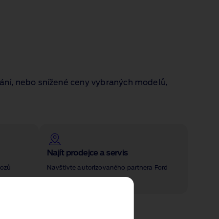
vání, nebo snížené ceny vybraných modelů,
Najít prodejce a servis
vozů
Navštivte autorizovaného partnera Ford