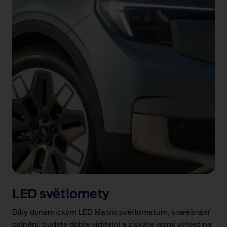
LED světlomety
Díky dynamickým LED Matrix světlometům, které brání
oslnění, budete dobře viditelní a získáte jasný výhled na