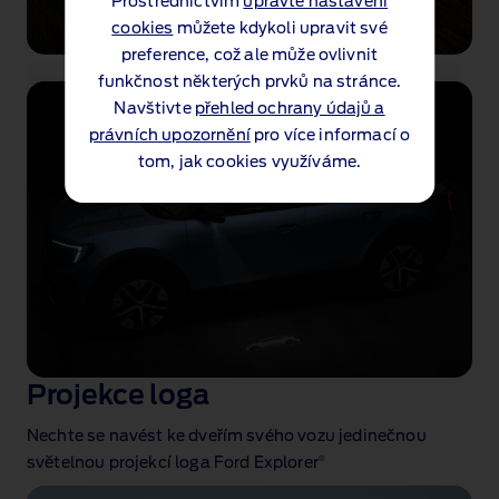
Prostřednictvím
upravte nastavení
cookies
můžete kdykoli upravit své
preference, což ale může ovlivnit
funkčnost některých prvků na stránce.
Elektricky sklopné
Navštivte
přehled ochrany údajů a
právních upozornění
pro více informací o
tažné zařízení
tom, jak cookies využíváme.
Toužíte‑li po ještě větším dobrodružství,
můžete za Ford Explorer zapřáhnout až 1800 kg
s výklopným tažným zařízením s elektronickým
odjištěním.
Projekce loga
Nechte se navést ke dveřím svého vozu jedinečnou
®
světelnou projekcí loga Ford Explorer