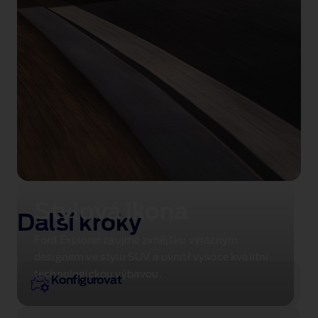
Stylová ikona
Další kroky
Ford Explorer zaujme zvnějšku výrazným
designem ve stylu SUV a uvnitř vysoce kvalitní
technologickou výbavou.
Konfigurovat