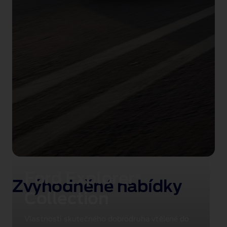
Ford Explorer
®
Zvýhodněné nabídky
Collection
Vlastnosti skutečného dobrodruha vtělené do