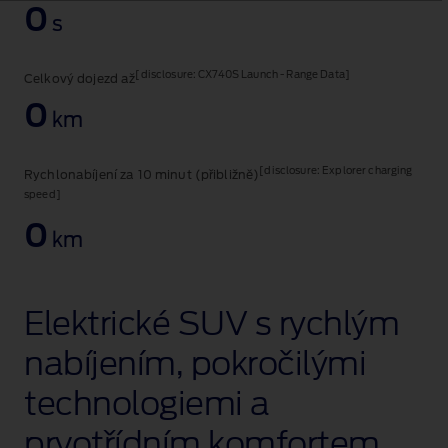
of
0
s
a
panoramic
roof,
[disclosure: CX740S Launch - Range Data]
Celkový dojezd až
ambient
lighting,
0
km
mega
console
and
[disclosure: Explorer charging
Rychlonabíjení za 10 minut (přibližně)
EV
speed]
charging.
0
km
Elektrické SUV s rychlým
nabíjením, pokročilými
technologiemi a
prvotřídním komfortem.