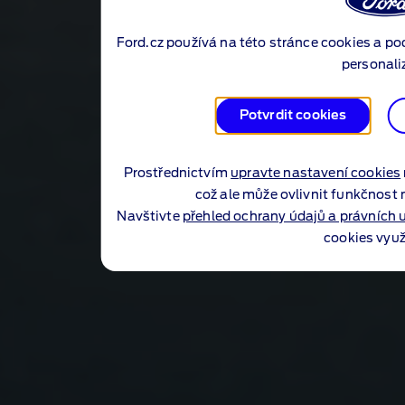
Ford.cz používá na této stránce cookies a po
personali
Potvrdit cookies
Prostřednictvím
upravte nastavení cookies
což ale může ovlivnit funkčnost 
Navštivte
přehled ochrany údajů a právních 
cookies vyu