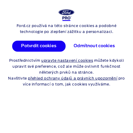
FORD
RANGER
Ford.cz používá na této stránce cookies a podobné
Skip to content
technologie po zlepšení zážitku a personalizaci.
Potvrdit cookies
Odmítnout cookies
Prostřednictvím
upravte nastavení cookies
můžete kdykoli
upravit své preference, což ale může ovlivnit funkčnost
některých prvků na stránce.
Navštivte
přehled ochrany údajů a právních upozornění
pro
více informací o tom, jak cookies využíváme.
RANGER
WILDTRAK