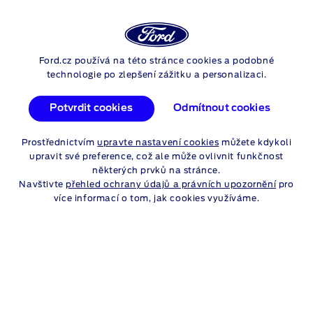
Login
Vyh
ZÁRUKY
Ford.cz používá na této stránce cookies a podobné
Skip to content
technologie po zlepšení zážitku a personalizaci.
Potvrdit cookies
Odmítnout cookies
FORD PROTECT:
Prostřednictvím
upravte nastavení cookies
můžete kdykoli
upravit své preference, což ale může ovlivnit funkčnost
ROZŠÍŘENÉ ZÁRUKY
některých prvků na stránce.
NA NOVÉ VOZY
Navštivte
přehled ochrany údajů a právních upozornění
pro
více informací o tom, jak cookies využíváme.
FORD PROTECT: ZÁRUKY NA
NOVÉ VOZY NYNÍ MŮŽETE
ROZŠÍŘIT AŽ NA 8 LET VČETNĚ
ZAJIŠTĚNÍ MOBILITY AŽ NA 5