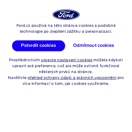
Login
Vyh
ZÁRUKY
Ford.cz používá na této stránce cookies a podobné
Skip to content
technologie po zlepšení zážitku a personalizaci.
Potvrdit cookies
Odmítnout cookies
FORD PROTECT
Prostřednictvím
upravte nastavení cookies
můžete kdykoli
upravit své preference, což ale může ovlivnit funkčnost
některých prvků na stránce.
Navštivte
přehled ochrany údajů a právních upozornění
pro
více informací o tom, jak cookies využíváme.